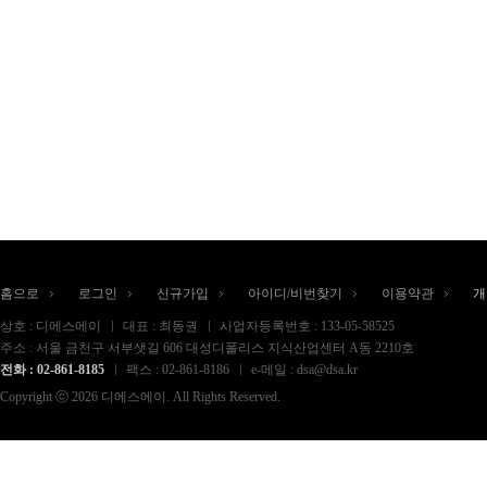
홈으로
로그인
신규가입
아이디/비번찾기
이용약관
개
상호 : 디에스에이
대표 : 최동권
사업자등록번호 : 133-05-58525
주소 : 서울 금천구 서부샛길 606 대성디폴리스 지식산업센터 A동 2210호
전화 : 02-861-8185
팩스 : 02-861-8186
e-메일 : dsa@dsa.kr
Copyright ⓒ 2026 디에스에이. All Rights Reserved.