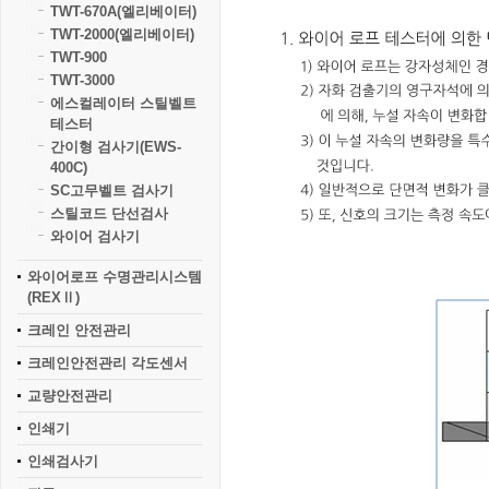
TWT-670A(엘리베이터)
TWT-2000(엘리베이터)
TWT-900
TWT-3000
에스컬레이터 스틸벨트
테스터
간이형 검사기(EWS-
400C)
SC고무벨트 검사기
스틸코드 단선검사
와이어 검사기
와이어로프 수명관리시스템
(REXⅡ)
크레인 안전관리
크레인안전관리 각도센서
교량안전관리
인쇄기
인쇄검사기