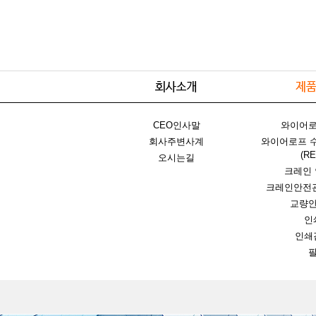
CEO인사말
와이어
회사주변사계
와이어로프 
(R
오시는길
크레인
크레인안전
교량
인
인쇄