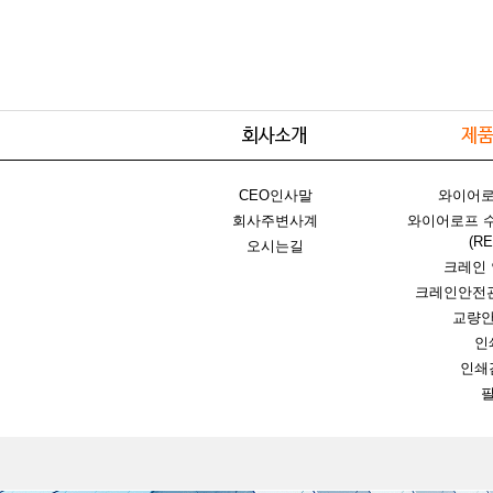
CEO인사말
와이어
회사주변사계
와이어로프 
(R
오시는길
크레인
크레인안전
교량
인
인쇄