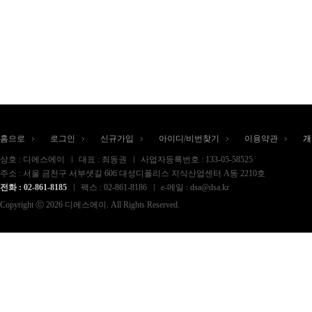
홈으로
로그인
신규가입
아이디/비번찾기
이용약관
개
상호 : 디에스에이
대표 : 최동권
사업자등록번호 : 133-05-58525
주소 : 서울 금천구 서부샛길 606 대성디폴리스 지식산업센터 A동 2210호
전화 : 02-861-8185
팩스 : 02-861-8186
e-메일 : dsa@dsa.kr
Copyright ⓒ 2026 디에스에이. All Rights Reserved.